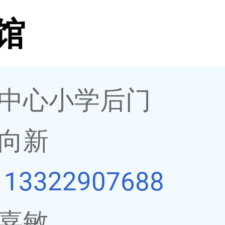
馆
中心小学后门
向新
：
13322907688
嘉敏