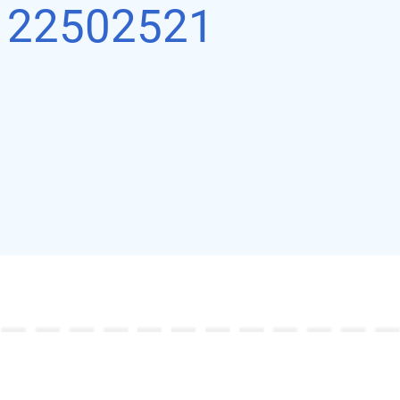
：
22502521