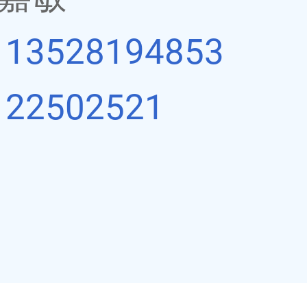
：
13528194853
：
22502521